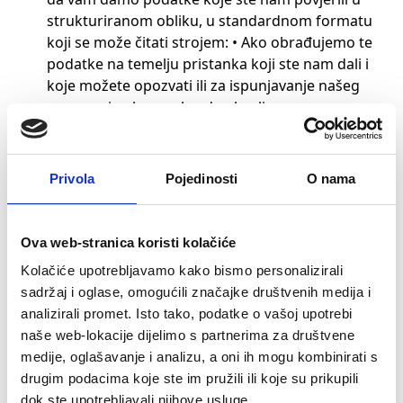
strukturiranom obliku, u standardnom formatu
koji se može čitati strojem: • Ako obrađujemo te
podatke na temelju pristanka koji ste nam dali i
koje možete opozvati ili za ispunjavanje našeg
ugovora i • ako se obrada obavlja
automatiziranim procesima.
Pravo na prigovor: Ako distribuiramo Vaše
podatke u svrhu obavljanja zadaća od javnog
Privola
Pojedinosti
O nama
interesa ili zadataka javnih tijela ili kada se
prilikom obrade vaših podataka pozivamo na
naše legitimne interese, možete podnijeti
Ova web-stranica koristi kolačiće
prigovor protiv takve obrade podataka ako
Kolačiće upotrebljavamo kako bismo personalizirali
postoji interes za zaštitu vaših podataka.
sadržaj i oglase, omogućili značajke društvenih medija i
Pravo prigovora nadležnom tijelu: Ako smatrate
analizirali promet. Isto tako, podatke o vašoj upotrebi
da smo nakon obrade vaših podataka prekršili
naše web-lokacije dijelimo s partnerima za društvene
Hrvatske ili Europske propise o zaštiti podataka,
medije, oglašavanje i analizu, a oni ih mogu kombinirati s
kontaktirajte nas kako bismo riješili sve
drugim podacima koje ste im pružili ili koje su prikupili
probleme. Svakako imate pravo podnijeti žalbu
dok ste upotrebljavali njihove usluge.