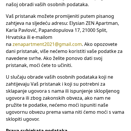
našoj obradi vaših osobnih podataka.
Vaš pristanak možete promijeniti putem pisanog
zahtjeva na sljedeću adresu: Elysian ZEN Apartman,
Karla Pavlović, Papandopulova 17, 21000 Split,
Hrvatska ili e-mailom
na
zenapartment2021@gmail.com
. Ako opozovete
dani pristanak, više nećemo koristiti vaše podatke za
navedene svrhe. Ako želite ponovo dati svoj
pristanak, moći ćete to učiniti.
U slučaju obrade vaših osobnih podataka koji ne
zahtijevaju Vaš pristanak i koji su potrebni za
sklapanje ugovora s nama ili ispunjenje sklopljenog
ugovora ili zbog zakonskih obveza, ako nam ne
pružite te podatke, nećemo moći ispuniti naše
ugovornu obvezu prema vama niti ćemo moći s vama
sklopiti ugovor.
Prava subjekata podataka