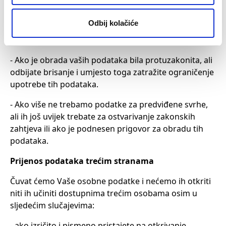
- Ako osporite točnost vaših podataka tijekom
Odbij kolačiće
razdoblja koje nam omogućuje da potvrdimo te
podatke.
- Ako je obrada vaših podataka bila protuzakonita, ali
odbijate brisanje i umjesto toga zatražite ograničenje
upotrebe tih podataka.
- Ako više ne trebamo podatke za predviđene svrhe,
ali ih još uvijek trebate za ostvarivanje zakonskih
zahtjeva ili ako je podnesen prigovor za obradu tih
podataka.
Prijenos podataka trećim stranama
Čuvat ćemo Vaše osobne podatke i nećemo ih otkriti
niti ih učiniti dostupnima trećim osobama osim u
sljedećim slučajevima:
- ako izričito i pismeno pristajete na otkrivanje