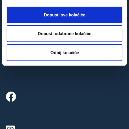
nego na slikama. Karla je super domaćin.
Doći ćemo ponovno!"
Dopusti sve kolačiće
Nicole,
Berlin
Dopusti odabrane kolačiće
Odbij kolačiće