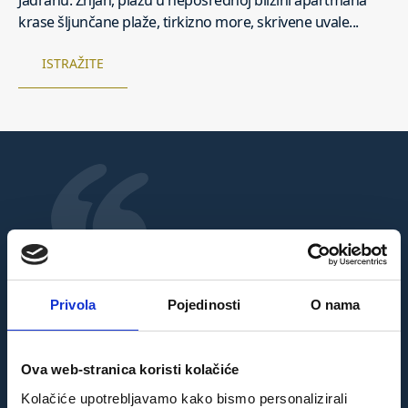
Jadranu. Žnjan, plažu u neposrednoj blizini apartmana
krase šljunčane plaže, tirkizno more, skrivene uvale...
ISTRAŽITE
“Apartman je veoma ugodan i čist, sadrži
sve potrebno za odličan odmor, a Karla je
domaćin za poželjeti! Preporučamo svima!”
Privola
Pojedinosti
O nama
Ella,
gošća iz Plymotha
Ova web-stranica koristi kolačiće
Kolačiće upotrebljavamo kako bismo personalizirali