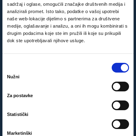
sadržaj i oglase, omogućili značajke društvenih medija i
analizirali promet. Isto tako, podatke o vašoj upotrebi
naše web-lokacije dijelimo s partnerima za društvene
medije, oglašavanje i analizu, a oni ih mogu kombinirati s
drugim podacima koje ste im pružili ili koje su prikupili
"Proveo sam super odmor u Splitu s obitelji.
dok ste upotrebljavali njihove usluge.
Zen apartman je veliki plus našeg odmora.
Kako smo putovali s bebom super nam je
poslužio krevetić Hvala još jednom!"
Odabir
pristanka
Bern,
Gost iz Njemačke
Nužni
Za postavke
Statistički
"Blizu plaže, udobno i čisto. Još je ljepše
Marketinški