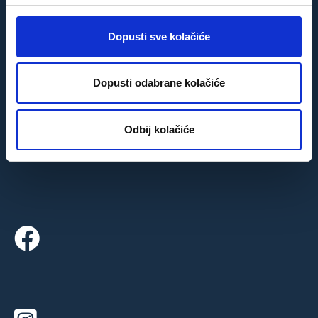
nego na slikama. Karla je super domaćin.
Doći ćemo ponovno!"
Dopusti sve kolačiće
Nicole,
Berlin
Dopusti odabrane kolačiće
Odbij kolačiće