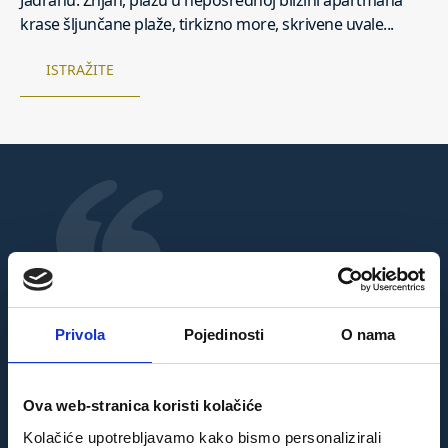
Jadranu. Žnjan, plažu u neposrednoj blizini apartmana
krase šljunčane plaže, tirkizno more, skrivene uvale...
ISTRAŽITE
“Apartman je veoma ugodan i čist, sadrži
sve potrebno za odličan odmor, a Karla je
domaćin za poželjeti! Preporučamo svima!”
Privola
Pojedinosti
O nama
Ella,
gošća iz Plymotha
Ova web-stranica koristi kolačiće
Kolačiće upotrebljavamo kako bismo personalizirali