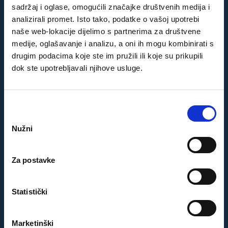
sadržaj i oglase, omogućili značajke društvenih medija i
analizirali promet. Isto tako, podatke o vašoj upotrebi
naše web-lokacije dijelimo s partnerima za društvene
medije, oglašavanje i analizu, a oni ih mogu kombinirati s
drugim podacima koje ste im pružili ili koje su prikupili
"Proveo sam super odmor u Splitu s obitelji.
dok ste upotrebljavali njihove usluge.
Zen apartman je veliki plus našeg odmora.
Kako smo putovali s bebom super nam je
poslužio krevetić Hvala još jednom!"
Odabir
pristanka
Bern,
Gost iz Njemačke
Nužni
Za postavke
Statistički
"Blizu plaže, udobno i čisto. Još je ljepše
Marketinški