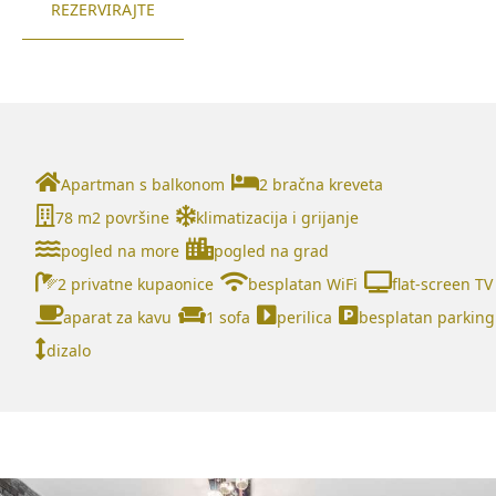
REZERVIRAJTE
Apartman s balkonom
2 bračna kreveta
78 m2 površine
klimatizacija i grijanje
pogled na more
pogled na grad
2 privatne kupaonice
besplatan WiFi
flat-screen TV
aparat za kavu
1 sofa
perilica
besplatan parking
dizalo