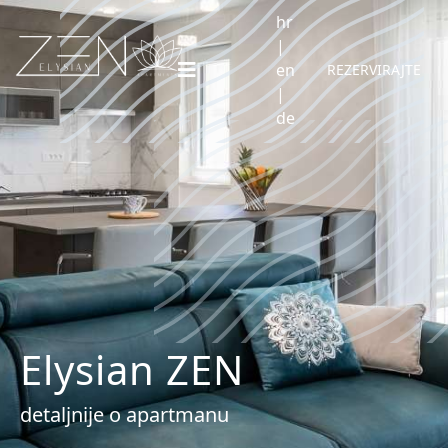
hr
|
en
REZERVIRAJTE
|
de
Elysian ZEN
detaljnije o apartmanu