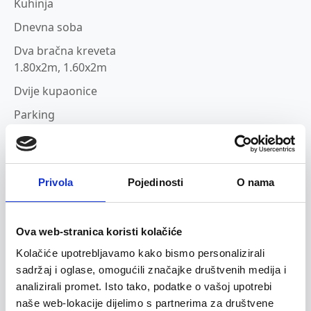
Kuhinja
Dnevna soba
Dva bračna kreveta
1.80x2m, 1.60x2m
Dvije kupaonice
Parking
Dizalo
Wi-Fi
Privola
Pojedinosti
O nama
Klima uređaj
Grijanje
Flat screen TV
Ova web-stranica koristi kolačiće
Kolačiće upotrebljavamo kako bismo personalizirali
Osnovni pribor i posuđe
sadržaj i oglase, omogućili značajke društvenih medija i
Pećnica
analizirali promet. Isto tako, podatke o vašoj upotrebi
Štednjak
naše web-lokacije dijelimo s partnerima za društvene