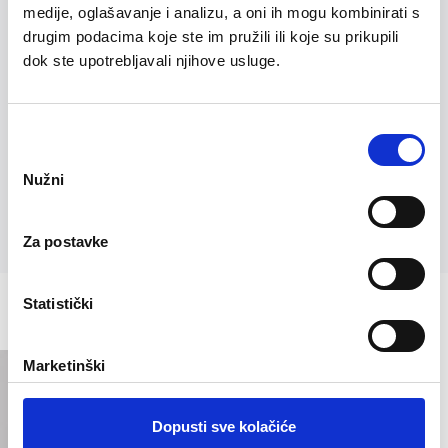
medije, oglašavanje i analizu, a oni ih mogu kombinirati s
Hladnjak
drugim podacima koje ste im pružili ili koje su prikupili
Mikrovalna
dok ste upotrebljavali njihove usluge.
Aparat za kavu
Perilica
Odabir
pristanka
Fen
Nužni
Sušilica za rublje
Glačalo i stol za glačanje
Za postavke
Posteljina i ručnici
Statistički
Marketinški
Dopusti sve kolačiće